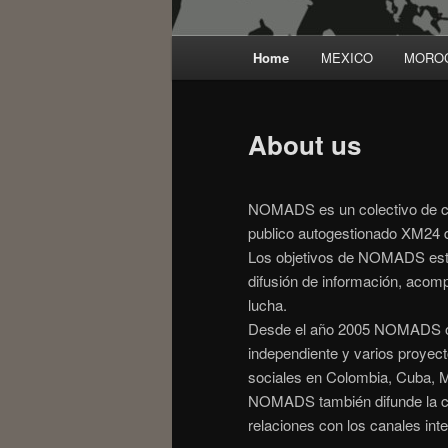
Main menu
Home
MEXICO
MORO
Skip to primary content
About us
NOMADS es un colectivo de co
publico autogestionado XM24 d
Los objetivos de NOMADS está
difusión de información, acom
lucha.
Desde el año 2005 NOMADS org
independiente y varios proyect
sociales en Colombia, Cuba, 
NOMADS también difunde la co
relaciones con los canales int