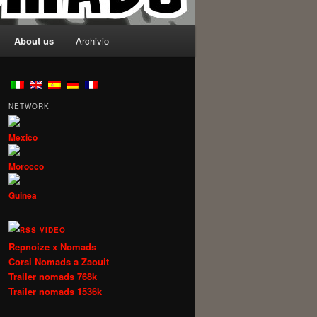
About us
Archivio
NETWORK
Mexico
Morocco
Guinea
VIDEO
Repnoize x Nomads
Corsi Nomads a Zaouit
Trailer nomads 768k
Trailer nomads 1536k