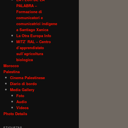
PALABRA –
Formazione di
comunicatori e
comunicatrici indigene
a Santiago Xanica
La Otra Europa Info
MITZ’ RAL – Centro
d’apprendistato
sull’agricoltura
biologica
Morocco
Palestina
Cinema Palestinese
Diario di bordo
Media Gallery
Foto
Audio
Videos
Photo Details
ETIQUETAS