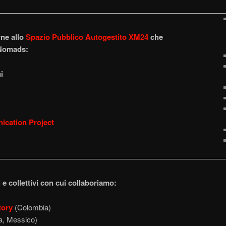
——————————————————————————————
rne allo
Spazio Pubblico Autogestito XM24
che
 Nomads:
i
ication Project
——————————————————————————————
e collettivi con cui collaboriamo:
tory
(Colombia)
ia, Messico)