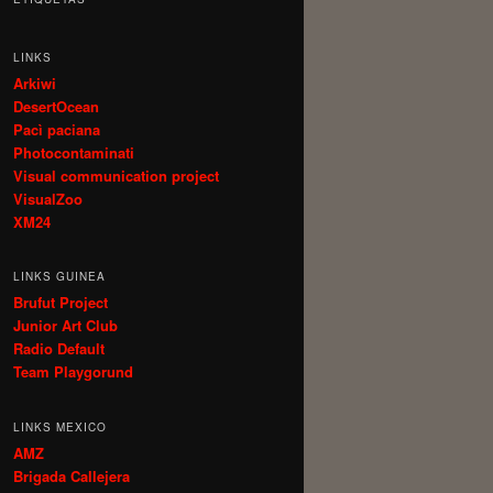
LINKS
Arkiwi
DesertOcean
Pacì paciana
Photocontaminati
Visual communication project
VisualZoo
XM24
LINKS GUINEA
Brufut Project
Junior Art Club
Radio Default
Team Playgorund
LINKS MEXICO
AMZ
Brigada Callejera