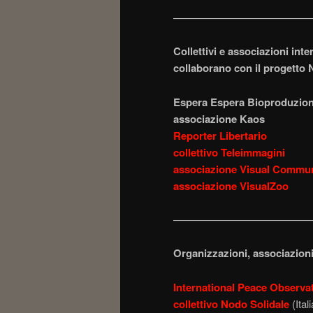
—————————————
Collettivi e associazioni inte
collaborano con il progetto
Espera Espera Bioproduzion
associazione Kaos
Reporter Libertario
collettivo Teleimmagini
associazione Visual Commun
associazione VisualZoo
—————————————
Organizzazioni, associazioni 
International Peace Observa
collettivo Nodo Solidale
(Ital