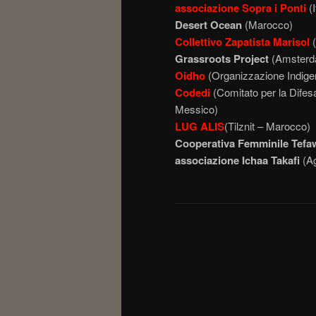
associazione Sopra i Ponti
(I
Desert Ocean
(Marocco)
Collettivo Zapatista Marisol
(
Grassroots Project
(Amsterd
Oidho
(Organizzazione Indigen
Codedi
(Comitato per la Difesa
Messico)
LUG ALIS
(Tilznit – Marocco)
Cooperativa Femminile Tefa
associazione Ichaa Takafi
(Ag