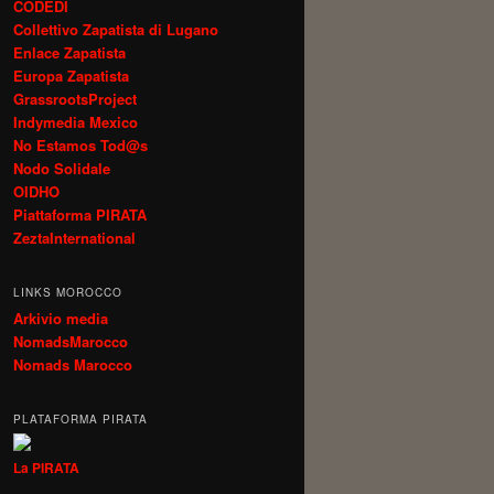
CODEDI
Collettivo Zapatista di Lugano
Enlace Zapatista
Europa Zapatista
GrassrootsProject
Indymedia Mexico
No Estamos Tod@s
Nodo Solidale
OIDHO
Piattaforma PIRATA
ZeztaInternational
LINKS MOROCCO
Arkivio media
NomadsMarocco
Nomads Marocco
PLATAFORMA PIRATA
La PIRATA