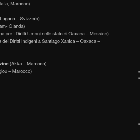
talia, Marocco)
Lugano – Svizzera)
am- Olanda)
a per i Diritti Umani nello stato di Oaxaca – Messico)
 dei Diritti Indigeni a Santiago Xanica – Oaxaca –
wine
(Akka – Marocco)
lou – Marocco)